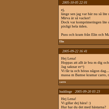
2005-10-05 22:01
ej,
länge sen jag var här nu så lite 
Mirva är så vacker!
Dock var komprimeringen lite då
pixligt hela tiden.
Puss och kram från Elin och M
Elin
2005-09-22 16:41
Hej Lena!
Hoppas att allt är bra m dig och
Jag saknar er=)
Vi får ta och höras någon dag...
massa m Bamse kramar carro, 
carro
huddinge
2005-09-20 03:23
Hej Lena!
Vi gillar dej hära! :)
Hur har du det med hästarna?