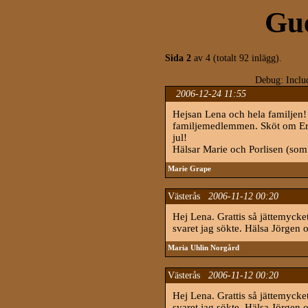
Gue
Sida 2
av 4 (totalt 92 inlägg).
Debug: Includ
2006-12-24 11:55
Hejsan Lena och hela familjen! J
familjemedlemmen. Sköt om Er a
jul!
Hälsar Marie och Porlisen (som
Marie Grape
Västerås
2006-11-12 00:20
Hej Lena. Grattis så jättemycke
svaret jag sökte. Hälsa Jörgen
Maria Uhlin Norgård
Västerås
2006-11-12 00:20
Hej Lena. Grattis så jättemycke
svaret jag sökte. Hälsa Jörgen