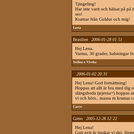
Tjingeling!
Har inte varit och hälsat på på 
ses!
Kramar från Guldur och mig!
Lotta
Brasilien
2006-01-28 01:51
Hej Lena.
Varma, 30 grader, halsningar fra
Stellan o Viveka
2006-01-02 20:31
Hej Lena! God fortsättning!
Hoppas att allt är bra med dig o
slängsboda tjejerna=) hoppas at
vi och hörs.. massa m kramar c
Carro
Gimo
2005-12-28 12:22
Hej Lena!
Gott nytt år önskar vi dej, Jörg