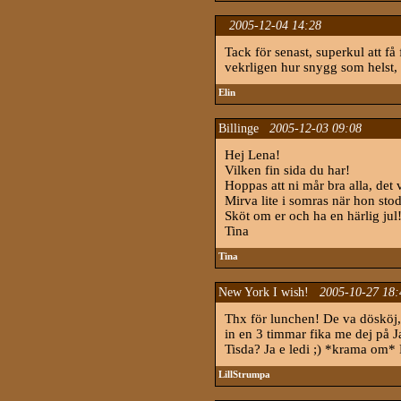
2005-12-04 14:28
Tack för senast, superkul att få
vekrligen hur snygg som helst, v
Elin
Billinge
2005-12-03 09:08
Hej Lena!
Vilken fin sida du har!
Hoppas att ni mår bra alla, det v
Mirva lite i somras när hon stod 
Sköt om er och ha en härlig jul
Tina
Tina
New York I wish!
2005-10-27 18:
Thx för lunchen! De va dösköj, 
in en 3 timmar fika me dej på J
Tisda? Ja e ledi ;) *krama om* P
LillStrumpa