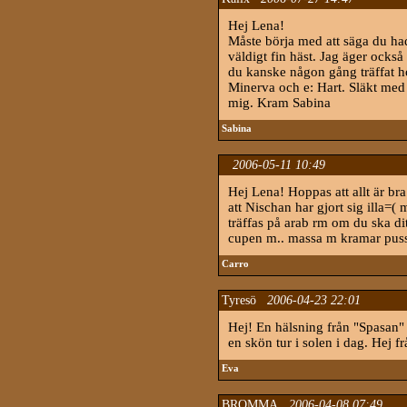
Hej Lena!
Måste börja med att säga du had
väldigt fin häst. Jag äger också
du kanske någon gång träffat h
Minerva och e: Hart. Släkt med 
mig. Kram Sabina
Sabina
2006-05-11 10:49
Hej Lena! Hoppas att allt är bra
att Nischan har gjort sig illa=
träffas på arab rm om du ska dit
cupen m.. massa m kramar pussa
Carro
Tyresö
2006-04-23 22:01
Hej! En hälsning från "Spasan" 
en skön tur i solen i dag. Hej 
Eva
BROMMA
2006-04-08 07:49