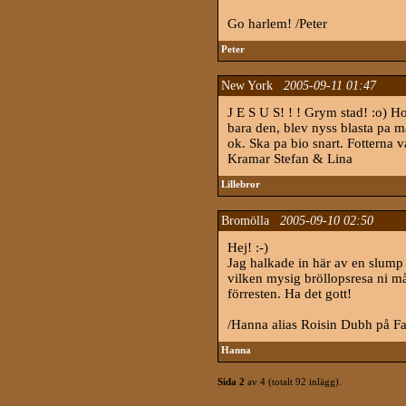
Go harlem! /Peter
Peter
New York
2005-09-11 01:47
J E S U S! ! ! Grym stad! :o) H
bara den, blev nyss blasta pa
ok. Ska pa bio snart. Fotterna v
Kramar Stefan & Lina
Lillebror
Bromölla
2005-09-10 02:50
Hej! :-)
Jag halkade in här av en slump n
vilken mysig bröllopsresa ni må
förresten. Ha det gott!
/Hanna alias Roisin Dubh på Fa
Hanna
Sida 2
av 4 (totalt 92 inlägg).