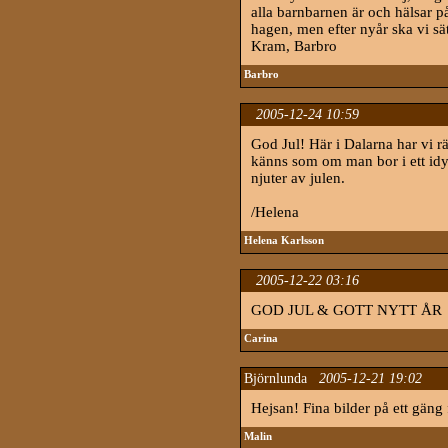
alla barnbarnen är och hälsar på
hagen, men efter nyår ska vi sä
Kram, Barbro
Barbro
2005-12-24 10:59
God Jul! Här i Dalarna har vi rä
känns som om man bor i ett idyl
njuter av julen.
/Helena
Helena Karlsson
2005-12-22 03:16
GOD JUL & GOTT NYTT ÅR
Carina
Björnlunda
2005-12-21 19:02
Hejsan! Fina bilder på ett gäng f
Malin