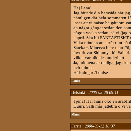
Hej Lena!
Jag hittade din hemsida när jag
nämligen där hela sommaren 198
inser att vi måste ha gått om va
än några gånger sedan den so
någon vecka sedan, så vi (jag 
i april. Ska bli FANTASTISKT r
Vilka minnen att surfa runt på d
Stackars Minerva blev utan föl
favorit var Shimmys föl Salieri
vilket var alldeles underbart!
Ja, minnena är otaliga, jag ska n
och minnas.
Hälsningar /Louise
Louise
Helsinki
2006-03-28 09:11
Tjena! Här finns oxo en arabfrik
Duuri. Salli mår jättebra o vi 
Minni
Farsta
2006-03-12 18:37