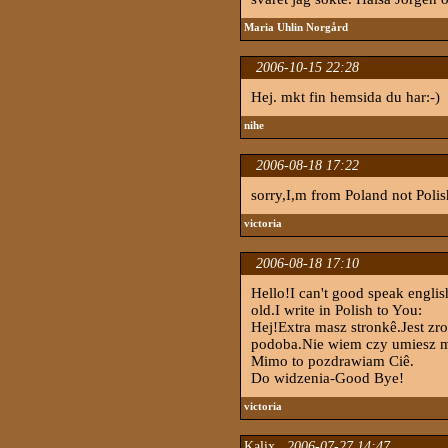
Maria Uhlin Norgård
2006-10-15 22:28
Hej. mkt fin hemsida du har:-)
nihe
2006-08-18 17:22
sorry,I,m from Poland not Polis
victoria
2006-08-18 17:10
Hello!I can't good speak englis
old.I write in Polish to You:
Hej!Extra masz stronkê.Jest zr
podoba.Nie wiem czy umiesz 
Mimo to pozdrawiam Ciê.
Do widzenia-Good Bye!
victoria
Kalix
2006-07-27 14:47