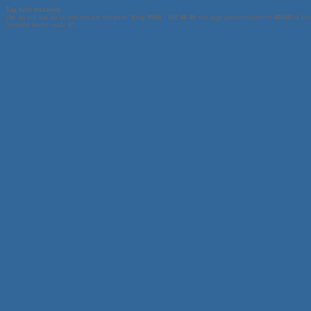
Tag bort reklamen
Om du vill kan du ta bort den här reklamen. Ring
0939 - 102 40 40
och ange gästboksnummer
48038
så förs
Samtalet kostar exakt 40:-