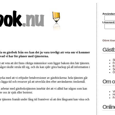
Användar
Lösenord:
Glömt lös
Gäst
 en gästbok från oss kan det ju vara trevligt att veta om vi kommer
 vad vi har för planer med tjänsterna.
S
t att veta att det finns riktiga människor som ligger bakom den här tjänsten.
F
E
got skulle strula till sig, och du kan själv göra backup på all information i
S
Ö
styrka med att vi erbjuder betalversioner av gästböckerna: hela tjänsten går
Om o
n lägga tid och resurser på att utveckla den efter användarens önskemål.
arbetar med gästbokstjänsten innebär det att vi alltid har någon som kan
Vi
 oss är sjuk eller bortrest.
H
F
här tjänsten framåt under lång tid framöver så att den långsamt kan växa och
Onlin