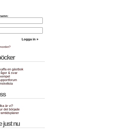
namn:
enordet?
böcker
kaffa en gästbok
rågor & svar
xempel
upportforum
nskelista
ss
lka är vi?
ur det började
ramtidsplaner
e just nu